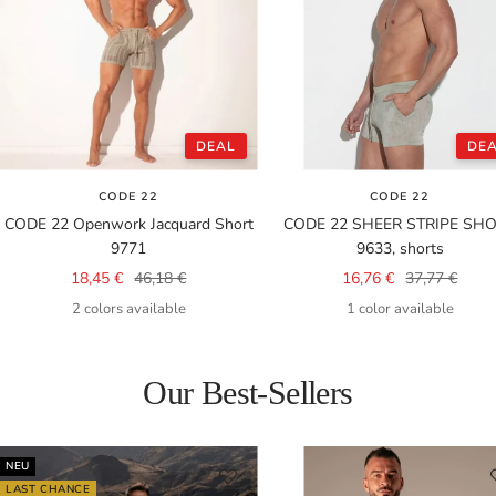
DEAL
DE
CODE 22
CODE 22
CODE 22 Openwork Jacquard Short
CODE 22 SHEER STRIPE SH
9771
9633, shorts
Sale
Regular
Sale
Regular
18,45 €
46,18 €
16,76 €
37,77 €
price
price
price
price
2 colors available
1 color available
Our Best-Sellers
NEU
LAST CHANCE