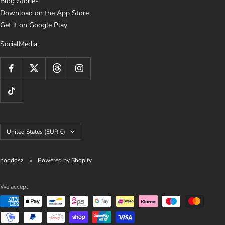
Blog Stories
Download on the App Store
Get it on Google Play
SocialMedia:
Country/region
United States (EUR €)
noodosz
Powered by Shopify
We accept