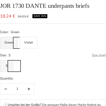
JOR 1730 DANTE underpants briefs
Sale
18,24 €
Regular
24,33 €
SAVE 25%
price
price
Color:
Green
Green
Violet
Size:
S
Size chart
S
Quantity:
Decrease
Increase
quantity
quantity
Unsicher bei der Größe?
Die genauen Maße dieser Marke findest du
i