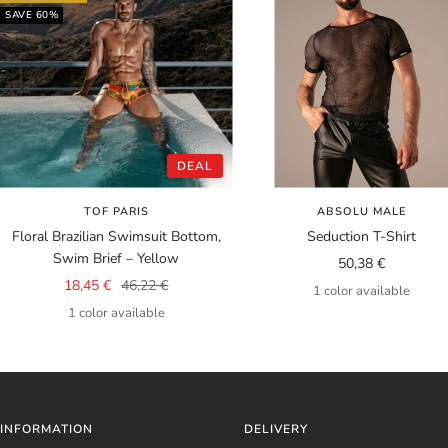
SAVE 60%
DEAL
TOF PARIS
ABSOLU MALE
Floral Brazilian Swimsuit Bottom,
Seduction T-Shirt
Swim Brief – Yellow
Sale
50,38 €
Sale
Regular
18,45 €
46,22 €
price
1 color available
price
price
1 color available
INFORMATION
DELIVERY