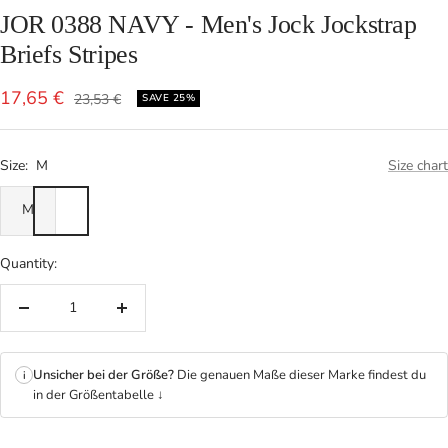
JOR 0388 NAVY - Men's Jock Jockstrap
Briefs Stripes
Sale
17,65 €
Regular
23,53 €
SAVE 25%
price
price
Size:
M
Size chart
M
Quantity:
Decrease
Increase
quantity
quantity
Unsicher bei der Größe?
Die genauen Maße dieser Marke findest du
i
in der Größentabelle ↓