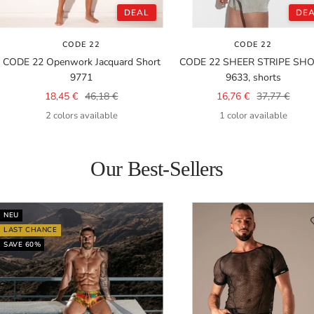
DEAL
DE
CODE 22
CODE 22
CODE 22 Openwork Jacquard Short
CODE 22 SHEER STRIPE SH
9771
9633, shorts
Sale
Regular
Sale
Regular
18,45 €
46,18 €
16,76 €
37,77 €
price
price
price
price
2 colors available
1 color available
Our Best-Sellers
NEU
LAST CHANCE
SAVE 60%