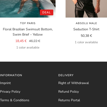
DEAL
TOF PARIS
ABSOLU MALE
Floral Brazilian Swimsuit Bottom,
Seduction T-Shirt
Swim Brief – Yellow
Sale
50,38 €
Sale
Regular
18,45 €
46,22 €
price
1 color available
price
price
1 color available
INFORMATION
DELIVERY
Imprint
Right of Withdrawal
Privacy Policy
Refund Policy
Terms & Conditions
Returns Portal