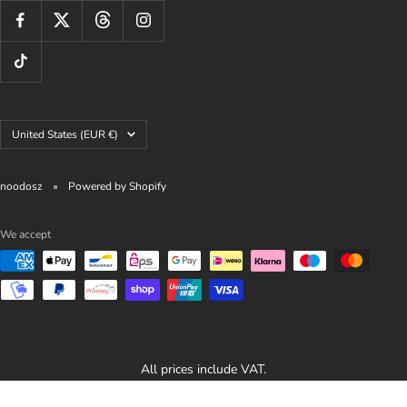
Country/region
United States (EUR €)
noodosz
Powered by Shopify
We accept
All prices include VAT.