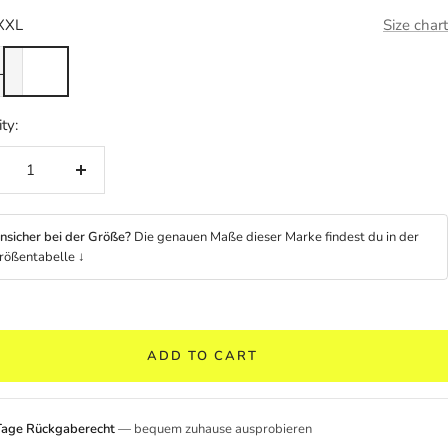
XXL
Size chart
L
ty:
crease
Increase
ntity
quantity
nsicher bei der Größe?
Die genauen Maße dieser Marke findest du in der
rößentabelle ↓
ADD TO CART
Tage Rückgaberecht
— bequem zuhause ausprobieren