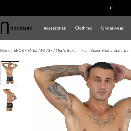
Skip
Previous
to
content
noodosz
accessories
Clothing
Underwear
Home
EROS VENEZIANI 7377 Men's Boxer - Mesh Boxer Shorts Underpan