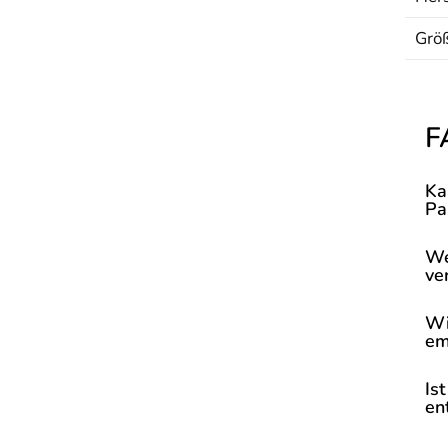
Grö
F
Ka
Pa
We
ve
Wi
em
Is
en