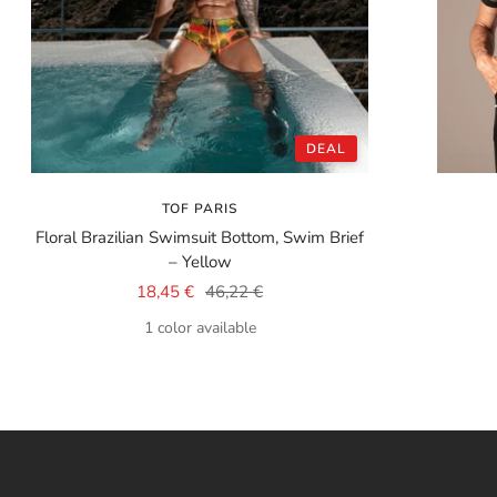
DEAL
TOF PARIS
Floral Brazilian Swimsuit Bottom, Swim Brief
– Yellow
Sale
Regular
18,45 €
46,22 €
price
price
1 color available