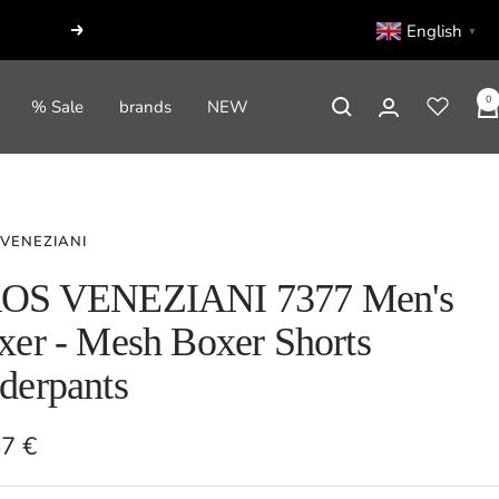
English
▼
Next
0
% Sale
brands
NEW
 VENEZIANI
OS VENEZIANI 7377 Men's
xer - Mesh Boxer Shorts
derpants
e
57 €
e