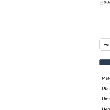
Sich
Ver
Mate
Über
Umt
Hers