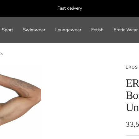
Fast delivery
Sport
Swimwear
Loungewear
Fetish
Erotic Wear
ts
EROS
ER
Bo
Un
Sal
33,
pric