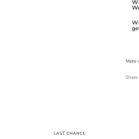
Wi
We
Wi
ge
Mehr v
Share
LAST CHANCE