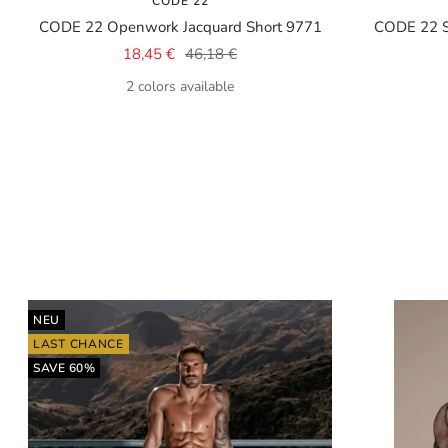
CODE 22
CODE 22 Openwork Jacquard Short 9771
CODE 22 
Sale
Regular
18,45 €
46,18 €
price
price
2 colors available
NEU
LAST CHANCE
SAVE 60%