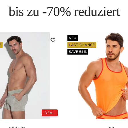
bis zu -70% reduziert
NEU
E
LAST CHANCE
SAVE 54%
DEAL