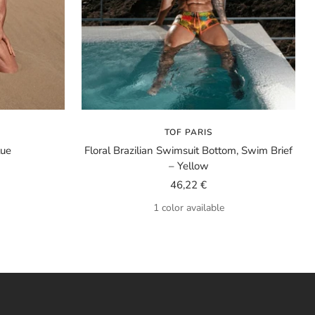
TOF PARIS
lue
Floral Brazilian Swimsuit Bottom, Swim Brief
– Yellow
Sale
46,22 €
price
1 color available