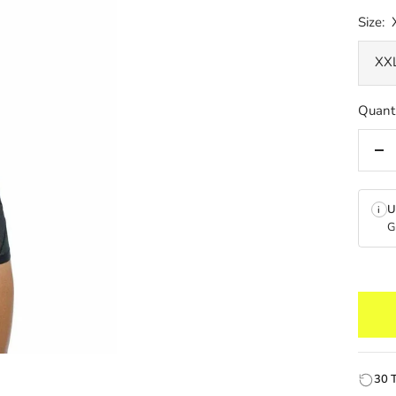
Size:
XX
Quanti
De
qua
U
i
G
30 