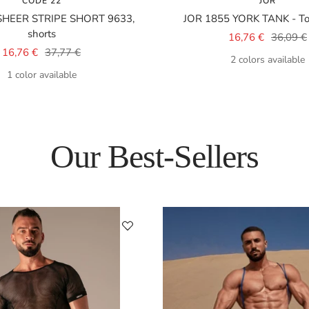
CODE 22
JOR
SHEER STRIPE SHORT 9633,
JOR 1855 YORK TANK - Top
shorts
Sale
Regular
16,76 €
36,09 €
Sale
Regular
16,76 €
37,77 €
price
price
2 colors available
price
price
1 color available
Our Best-Sellers