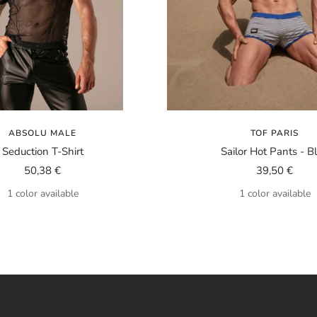
ABSOLU MALE
TOF PARIS
Seduction T-Shirt
Sailor Hot Pants - B
Sale
Sale
50,38 €
39,50 €
price
price
1 color available
1 color available