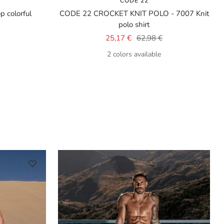
CODE 22
 colorful
CODE 22 CROCKET KNIT POLO - 7007 Knit
polo shirt
Sale
Regular
25,17 €
62,98 €
price
price
2 colors available