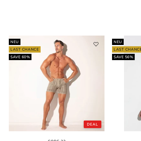
NEU
NEU
LAST CHANCE
LAST CHANC
SAVE 60%
SAVE 56%
DEAL