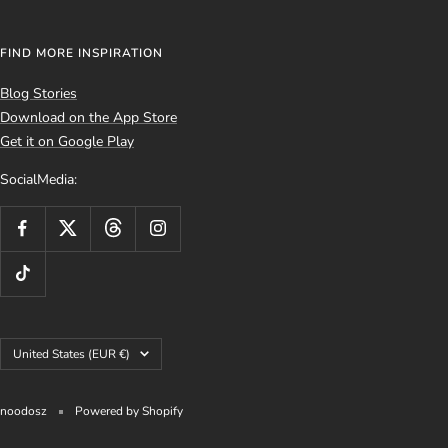
FIND MORE INSPIRATION
Blog Stories
Download on the App Store
Get it on Google Play
SocialMedia:
Country/region
United States (EUR €)
noodosz
Powered by Shopify