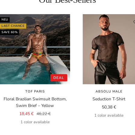
NEU
LAST CHANCE
SAVE 60%
DEAL
TOF PARIS
ABSOLU MALE
Floral Brazilian Swimsuit Bottom,
Seduction T-Shirt
Swim Brief – Yellow
Sale
50,38 €
Sale
Regular
18,45 €
46,22 €
price
1 color available
price
price
1 color available