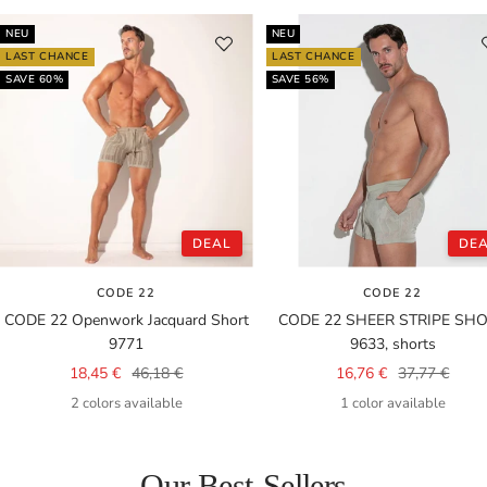
NEU
NEU
LAST CHANCE
LAST CHANCE
SAVE 60%
SAVE 56%
DEAL
DE
CODE 22
CODE 22
CODE 22 Openwork Jacquard Short
CODE 22 SHEER STRIPE SH
9771
9633, shorts
Sale
Regular
Sale
Regular
18,45 €
46,18 €
16,76 €
37,77 €
price
price
price
price
2 colors available
1 color available
Our Best-Sellers