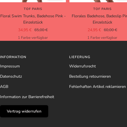
TOF PARIS
TOF PARIS
Floral Swim Trunks, Badehose Pink -
Florales Badehose, Badeslip Pi
Einzelstück
Einzelstück
Angebotspreis
Regulärer
Angebotspreis
Regulärer
34,95 €
65,00 €
24,95 €
60,00 €
Preis
Preis
1 Farbe verfügbar
1 Farbe verfügbar
INFORMATION
LIEFERUNG
Impressum
Widerrufsrecht
Datenschutz
Bestellung retournieren
AGB
Fehlerhaften Artikel reklamieren
Information zur Barrierefreiheit
Vertrag widerrufen