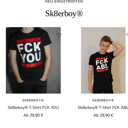
NEU EINGETROFFEN
Sk8erboy®
SK8ERBOY®
SK8ERBOY®
Sk8erboy® T-Shirt FCK YOU
Sk8erboy® T-Shirt FCK AB
Angebotspreis
Angebotspreis
Ab 29,90 €
Ab 29,90 €