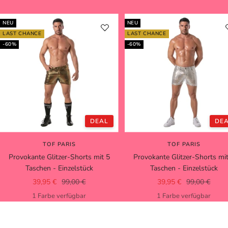
NEU
NEU
LAST CHANCE
LAST CHANCE
-60%
-60%
DEAL
DE
TOF PARIS
TOF PARIS
Provokante Glitzer-Shorts mit 5
Provokante Glitzer-Shorts mi
Taschen - Einzelstück
Taschen - Einzelstück
Angebotspreis
Regulärer
Angebotspreis
Regulärer
39,95 €
99,00 €
39,95 €
99,00 €
Preis
Preis
1 Farbe verfügbar
1 Farbe verfügbar