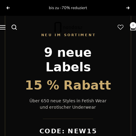
Direkt
bis zu -70% reduziert
Zurück
Weit
zum
Inhalt
noodosz
0
Navigation