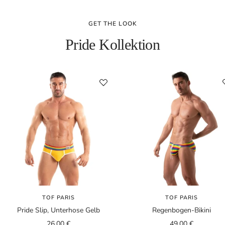
GET THE LOOK
Pride Kollektion
TOF PARIS
TOF PARIS
Pride Slip, Unterhose Gelb
Regenbogen-Bikini
Angebotspreis
Angebotspreis
26,00 €
49,00 €