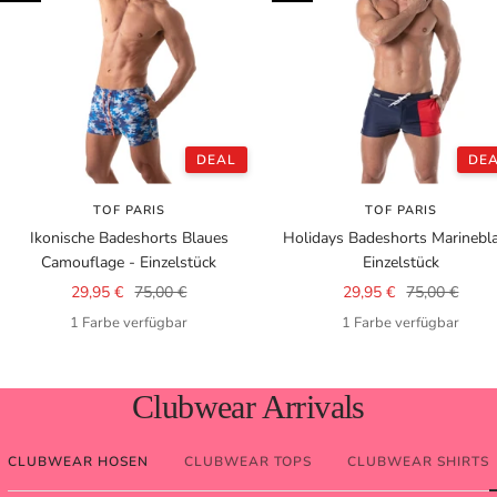
DEAL
DE
TOF PARIS
TOF PARIS
Ikonische Badeshorts Blaues
Holidays Badeshorts Marinebla
Camouflage - Einzelstück
Einzelstück
Angebotspreis
Regulärer
Angebotspreis
Regulärer
29,95 €
75,00 €
29,95 €
75,00 €
Preis
Preis
1 Farbe verfügbar
1 Farbe verfügbar
Clubwear Arrivals
CLUBWEAR HOSEN
CLUBWEAR TOPS
CLUBWEAR SHIRTS